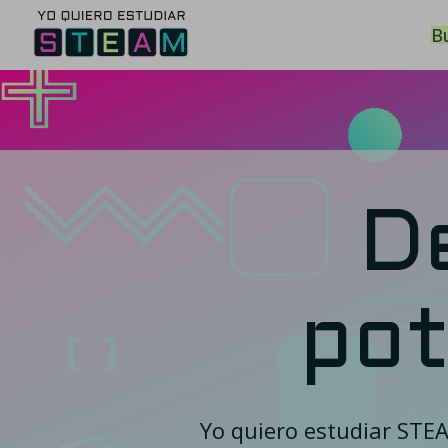
B
D
po
Yo quiero estudiar STE