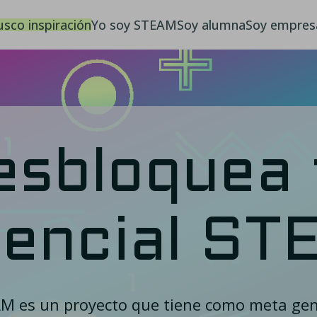
usco inspiración
Yo soy STEAM
Soy alumna
Soy empres
esbloquea 
tencial ST
AM es un proyecto que tiene como meta gene