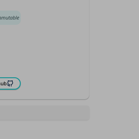
inmutable
hub